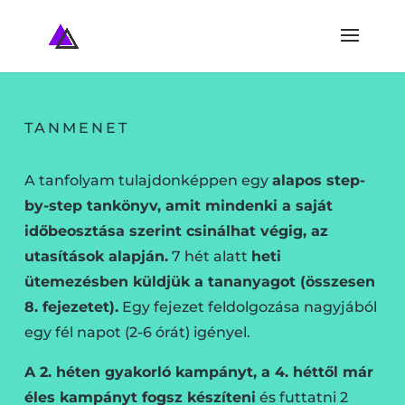
TANMENET
A tanfolyam tulajdonképpen egy
alapos step-
by-step tankönyv, amit mindenki a saját
időbeosztása szerint csinálhat végig, az
utasítások alapján.
7 hét alatt
heti
ütemezésben küldjük a tananyagot (összesen
8. fejezetet).
Egy fejezet feldolgozása nagyjából
egy fél napot (2-6 órát) igényel.
A 2. héten gyakorló kampányt, a 4. héttől már
éles kampányt fogsz készíteni
és futtatni 2