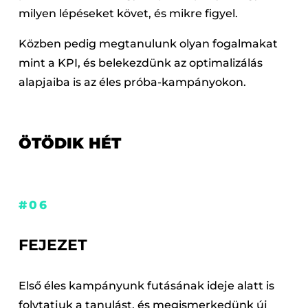
milyen lépéseket követ, és mikre figyel.
Közben pedig megtanulunk olyan fogalmakat
mint a KPI, és belekezdünk az optimalizálás
alapjaiba is az éles próba-kampányokon.
ÖTÖDIK HÉT
#06
FEJEZET
Első éles kampányunk futásának ideje alatt is
folytatjuk a tanulást, és megismerkedünk új