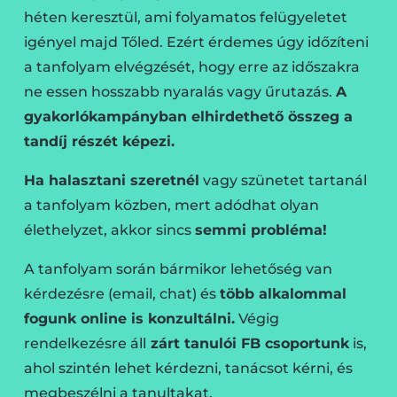
héten keresztül, ami folyamatos felügyeletet
igényel majd Tőled. Ezért érdemes úgy időzíteni
a tanfolyam elvégzését, hogy erre az időszakra
ne essen hosszabb nyaralás vagy űrutazás.
A
gyakorlókampányban elhirdethető összeg a
tandíj részét képezi.
Ha halasztani szeretnél
vagy szünetet tartanál
a tanfolyam közben, mert adódhat olyan
élethelyzet, akkor sincs
semmi probléma!
A tanfolyam során bármikor lehetőség van
kérdezésre (email, chat) és
több alkalommal
fogunk online is konzultálni.
Végig
rendelkezésre áll
zárt tanulói FB csoportunk
is,
ahol szintén lehet kérdezni, tanácsot kérni, és
megbeszélni a tanultakat.