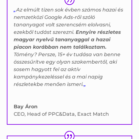
„
Az elmúlt tizen sok évben számos hazai és
nemzetközi Google Ads-ről szóló
tananyagot volt szerencsém elolvasni,
ezekből tudást szerezni.
Ennyire részletes
magyar nyelvű tananyaggal a hazai
piacon korábban nem találkoztam.
Tömény? Persze, 15+ év tudása van benne
összesűrítve egy olyan szakembertől, aki
sosem hagyott fel az aktív
kampánykezeléssel és a mai napig
részletekbe menően ismeri.
„
Bay Áron
CEO, Head of PPC&Data
,
Exact Match