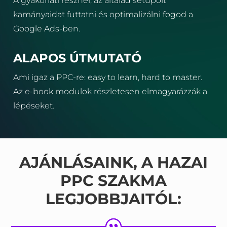
A gyakorlati résznél, az általad setupolt
kamányaidat futtatni és optimalizálni fogod a
Google Ads-ben.
ALAPOS ÚTMUTATÓ
Ami igaz a PPC-re: easy to learn, hard to master.
Az e-book modulok részletesen elmagyarázzák a
lépéseket.
AJÁNLÁSAINK, A HAZAI
PPC SZAKMA
LEGJOBBJAITÓL: