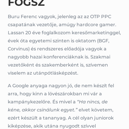
FOGSZ
Buru Ferenc vagyok, jelenleg az
az OTP PPC
csapatának vezetője
, amúgy hardcore gamer.
Lassan 20 éve foglalkozom keresőmarketinggel,
évek óta egyetemi szinten is oktatom (BGF,
Corvinus) és rendszeres előadója vagyok a
nagyobb hazai konferenciáknak is. Szakmai
vezetőként és szakemberként is, szívemen
viselem az utánpótlásképzést.
A Google anyaga nagyon jó, de nem készít fel
arra, hogy kinn a lövészárokban mi vár a
kampánykezelőre. És mivel a
“Ha nincs, de
kéne, akkor csinálunk egyet.”
elvet követem,
ezért készült a tananyag. A cél olyan juniorok
kiképzése, akik utána nyugodt szívvel