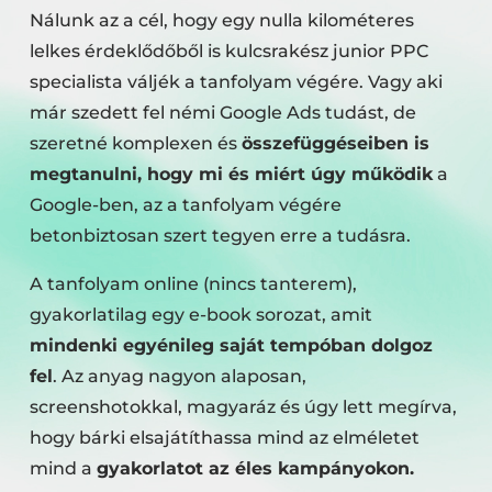
Nálunk az a cél, hogy egy nulla kilométeres
lelkes érdeklődőből is kulcsrakész junior PPC
specialista váljék a tanfolyam végére. Vagy aki
már szedett fel némi Google Ads tudást, de
szeretné komplexen és
összefüggéseiben is
megtanulni, hogy mi és miért úgy működik
a
Google-ben, az a tanfolyam végére
betonbiztosan szert tegyen erre a tudásra.
A tanfolyam online (nincs tanterem),
gyakorlatilag egy e-book sorozat, amit
mindenki egyénileg saját tempóban dolgoz
fel
. Az anyag nagyon alaposan,
screenshotokkal, magyaráz és úgy lett megírva,
hogy bárki elsajátíthassa mind az elméletet
mind a
gyakorlatot az éles kampányokon.