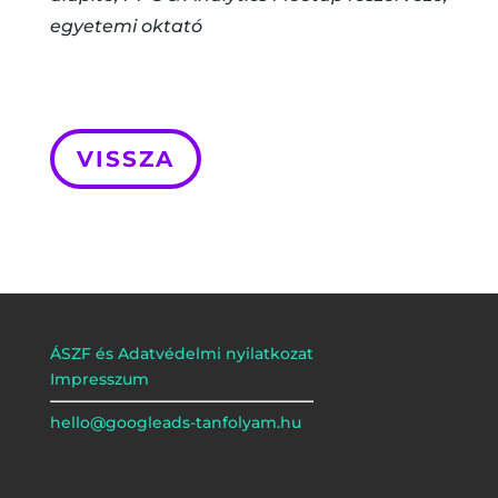
egyetemi oktató
VISSZA
ÁSZF és Adatvédelmi nyilatkozat
Impresszum
hello@googleads-tanfolyam.hu