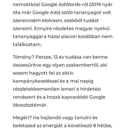
nemzetközi Google AdWords-ről (2019 nyár
óta már Google Ads) szóló tananyagot volt
szerencsém elolvasni, ezekből tudást
szerezni. Ennyire részletes magyar nyelvű
tananyaggal a hazai piacon korábban nem
találkoztam.
Tömény? Persze, 12 év tudása van benne
összesűrítve egy olyan szakembertől, aki
sosem hagyott fel az aktív
kampánykezeléssel és a mai napig
részletekbemenően ismeri a hirdetési
rendszert és a hozzá kapcsolódó Google
ökoszisztémát.
Megéri? Ha hajlandó vagy tanulni és
beletszed az energiát a következő 8 hétbe,