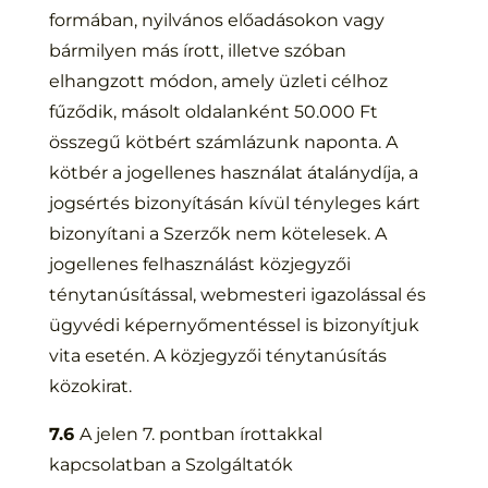
formában, nyilvános előadásokon vagy
bármilyen más írott, illetve szóban
elhangzott módon, amely üzleti célhoz
fűződik, másolt oldalanként 50.000 Ft
összegű kötbért számlázunk naponta. A
kötbér a jogellenes használat átalánydíja, a
jogsértés bizonyításán kívül tényleges kárt
bizonyítani a Szerzők nem kötelesek. A
jogellenes felhasználást közjegyzői
ténytanúsítással, webmesteri igazolással és
ügyvédi képernyőmentéssel is bizonyítjuk
vita esetén. A közjegyzői ténytanúsítás
közokirat.
7.6
A jelen 7. pontban írottakkal
kapcsolatban a Szolgáltatók