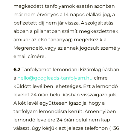
megkezdett tanfolyamok esetén azonban
már nem érvényes a 14 napos elállási jog, a
befizetett díj nem jár vissza. A szolgáltatás
abban a pillanatban számít megkezdettnek,
amikor az első tananyag) megérkezik a
Megrendelő, vagy az annak jogosult személy
email címére.
6.2
Tanfolyamot lemondani kizárólag írásban
a
hello@googleads-tanfolyam.hu
címre
küldött levélben lehetséges. Ezt a lemondó
levelet 24 órán belül írásban visszaigazoljuk.
A két levél együttesen igazolja, hogy a
tanfolyam lemondásra került. Amennyiben
lemondó levelére 24 órán belül nem kap
választ, úgy kérjük ezt jelezze telefonon (+36