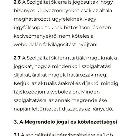
2.6
A Szolgáltatók arra is jogosultak, hogy
bizonyos kedvezményeket csak az általa
meghatározott ügyfeleknek, vagy
ügyfélcsoportoknak biztosítson, és ezen
kedvezményekről nem köteles a
weboldalán felvilágosítást nyújtani.
2.7
A Szolgáltatók fenntartják maguknak a
jogokat, hogy a mindenkori szolgáltatási
díjakat, árakat maguk határozzák meg.
Kérjük, az aktuális árakról és díjakról mindig
tájékozódjon a weboldalon. Minden
szolgáltatásra, az annak megrendelése
napján feltüntetett díjszabás az irányadó.
A Megrendelő jogai és kötelezettségei
3.1
A szolgáltatás igénybevételére és 1 db