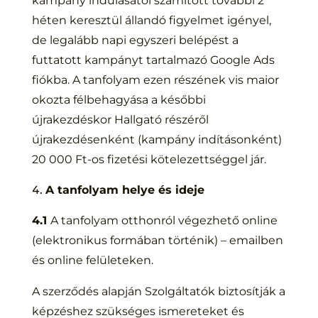
kampány indulásától számított további 2
héten keresztül állandó figyelmet igényel,
de legalább napi egyszeri belépést a
futtatott kampányt tartalmazó Google Ads
fiókba. A tanfolyam ezen részének vis maior
okozta félbehagyása a későbbi
újrakezdéskor Hallgató részéről
újrakezdésenként (kampány indításonként)
20 000 Ft-os fizetési kötelezettséggel jár.
A tanfolyam helye és ideje
4.1
A tanfolyam otthonról végezhető online
(elektronikus formában történik) – emailben
és online felületeken.
A szerződés alapján Szolgáltatók biztosítják a
képzéshez szükséges ismereteket és