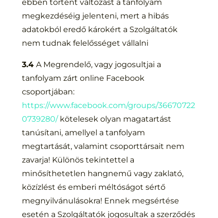
ebben történt változást a tanfolyam
megkezdéséig jelenteni, mert a hibás
adatokból eredő károkért a Szolgáltatók
nem tudnak felelősséget vállalni
3.4
A Megrendelő, vagy jogosultjai a
tanfolyam zárt online Facebook
csoportjában:
https://www.facebook.com/groups/36670722
0739280/
kötelesek olyan magatartást
tanúsítani, amellyel a tanfolyam
megtartását, valamint csoporttársait nem
zavarja! Különös tekintettel a
minősíthetetlen hangnemű vagy zaklató,
közízlést és emberi méltóságot sértő
megnyilvánulásokra! Ennek megsértése
esetén a Szolgáltatók jogosultak a szerződés