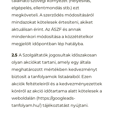
található szövegi környezet (helyesírás,
elgépelés, ellentmondás stb.) ezt
megköveteli. A szerződés módosításáról
mindazokat kötelesek értesíteni, akiket
aktuálisan érint. Az ÁSZF és annak
mindenkori módosítása a közzétételkor
megjelölt időpontban lép hatályba.
2.5
A Szolgáltatók jogosultak időszakosan
olyan akciókat tartani, amely egy általa
meghatározott mértékben kedvezményt
biztosít a tanfolyamok listaáraiból. Ezen
akciók feltételeiről és a kedvezményezettek
köréről az akció időtartama alatt kötelesek a
weboldalán (https://googleads-
tanfolyam.hu/) tájékoztatást nyújtani.