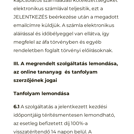
kapcsolatos számlaadási kötelezettségüket
elektronikus számlával teljesítik, ezt a
JELENTKEZÉS beérkezése után a megadott
emailcímre küldjük. A számla elektronikus
aláírással és időbélyeggel van ellátva, így
megfelel az áfa törvényben és egyéb
rendeletben foglalt törvényi előírásoknak.
III. A megrendelt szolgáltatás lemondása,
az online tananyag és tanfolyam
szerzőjének jogai
Tanfolyam lemondása
6.1
A szolgáltatás a jelentkezett kezdési
időpontjáig térítésmentesen lemondható,
az esetleg befizetett díj 100%-a
visszatérítendő 14 napon belül. A